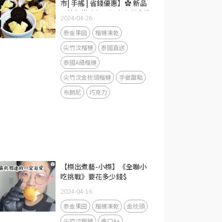
市| 手搖 | 省錢優惠】✿ 新品
開箱報導｜每日優惠｜美食推
2024-04-26
薦
泰金果田
榴槤凍乾
尖竹汶榴槤
泰國直送
泰國A級榴槤
尖竹汶金枕頭榴槤
手做甜點
布朗尼
巧克力
【榤出煮藝-小榤】《全聯小
吃挑戰》要花多少錢$
2024-04-16
泰金果田
榴槤凍乾
金枕頭
尖竹汶榴槤
進口A+