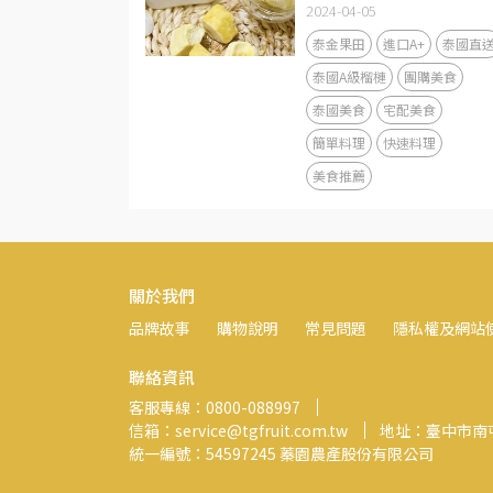
2024-04-05
泰金果田
進口A+
泰國直
泰國A級榴槤
團購美食
泰國美食
宅配美食
簡單料理
快速料理
美食推薦
關於我們
品牌故事
購物說明
常見問題
隱私權及網站
聯絡資訊
客服專線：0800-088997
信箱：service@tgfruit.com.tw
地址：臺中市南
統一編號：54597245 蓁園農產股份有限公司