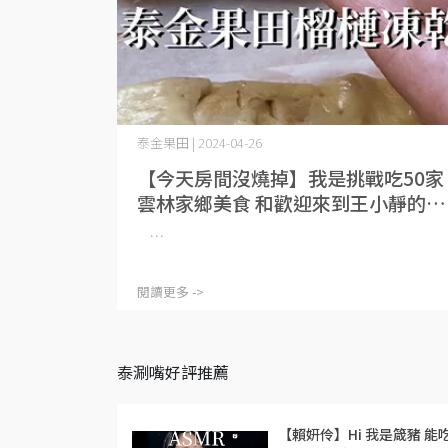
泰金果田 | 2024-04-26
【今天房間沒燒掉】我是挑戰吃50家
雲林家鄉美食 和歡迎來到王小靜的一
分鐘Cookast 的那個王小靜😀
⋯
閱讀更多 ->
泰涮嘴好評推薦
【賴妍伶】Hi 我是箴豬 能