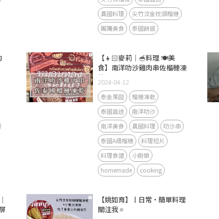
異國料理
尖竹汶金枕頭榴槤
團購美食
泰國餅感
的
【👧🏻麥莉｜🥣料理 🍽️美
食】南洋叻沙雞肉串佐榴槤凍
乾
2024-04-12
泰金果田
榴槤凍乾
泰國直送
南洋叻沙
南洋美食
異國料理
叻沙串
泰國A級榴槤
料理短片
料理食譜
小廚娘
homemade
cooking
｜
【姚如育】ㅣ日常·簡單料理
屏
關注我🔅