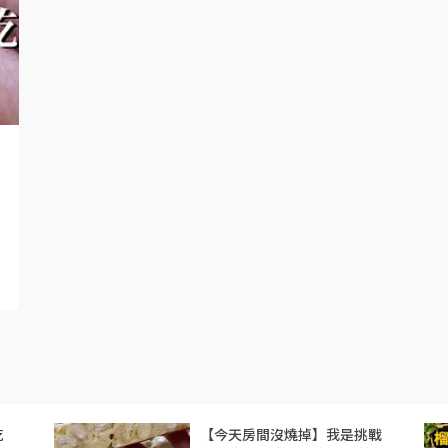
吃
【今天房間沒燒掉】我是挑戰