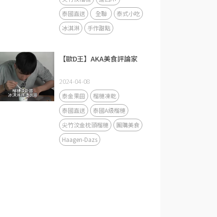
泰國直送
全聯
泰式小吃
冰淇淋
手作甜點
【歐D王】AKA美食評論家
2024-04-08
泰金果田
榴槤凍乾
泰國直送
泰國A級榴槤
尖竹汶金枕頭榴槤
團購美食
Haagen-Dazs