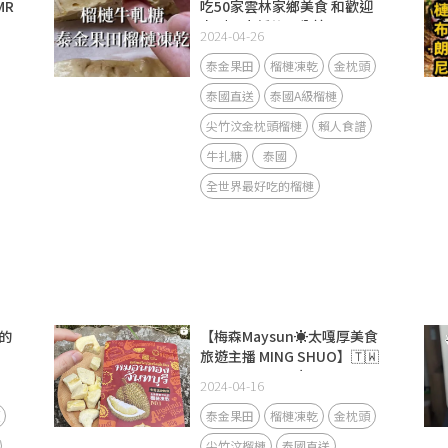
MR
吃50家雲林家鄉美食 和歡迎
來到王小靜的一分鐘Cookast
2024-04-26
的那個王小靜😀
泰金果田
榴槤凍乾
金枕頭
泰國直送
泰國A級榴槤
尖竹汶金枕頭榴槤
賴人食譜
牛扎糖
泰國
全世界最好吃的榴槤
的
【梅森Maysun☀️太嘎厚美食
旅遊主播 MING SHUO】🇹🇼
Thx Follow 30歲 Taiwan
2024-04-16
foodie 大叔👦🏻
泰金果田
榴槤凍乾
金枕頭
尖竹汶榴槤
泰國直送