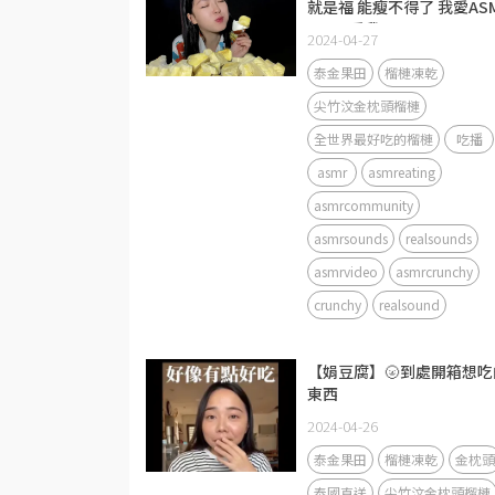
就是福 能瘦不得了 我愛AS
ASMR愛我
2024-04-27
泰金果田
榴槤凍乾
尖竹汶金枕頭榴槤
全世界最好吃的榴槤
吃播
asmr
asmreating
asmrcommunity
asmrsounds
realsounds
asmrvideo
asmrcrunchy
crunchy
realsound
【娟豆腐】🌝到處開箱想吃
東西
2024-04-26
泰金果田
榴槤凍乾
金枕頭
泰國直送
尖竹汶金枕頭榴槤