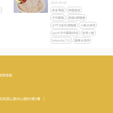
2024-04-04
送
泰金果田
泰國直送
手作甜點
泰國A級榴槤
尖竹汶金枕頭榴槤
小美冰淇淋
uyuの手作甜點烘焙
如育小廚
tailandia🇹🇭
榴槤冰淇淋
使用條款
屯區田心里向心路85號1樓