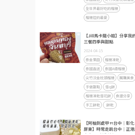
全世界最好吃的榴槤
榴槤控的最愛
【Jill馬卡龍小姐】分享我
三餐四季與甜點
2024-04-15
泰金果田
榴槤凍乾
泰國直送
泰國A級榴槤
尖竹汶金枕頭榴槤
團購美食
手做甜點
雪q餅
榴槤凍乾雪花餅
食譜分享
手工餅乾
餅乾
【阿柚到處甲🍴台中｜彰化
屏東】時常走跳台中｜正港
東人aka彰化媳婦